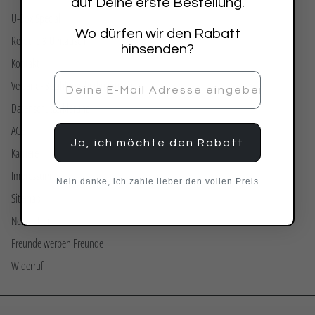
auf Deine erste Bestellung.
Ü-Box Special
Wo dürfen wir den Rabatt
Retoure & Umtausch
hinsenden?
Kontakt
Versand- & Zahlungsbedingungen
Datenschutzerklärung
AGB
Ja, ich möchte den Rabatt
Karriere
Impressum
Nein danke, ich zahle lieber den vollen Preis
Sitemap
Newsletter
Freunde werben Freunde
Widerruf