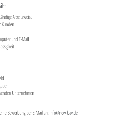
it:
ständige Arbeitsweise
t Kunden
mputer und E-Mail
ässigkeit
eld
gaben
hsenden Unternehmen
eine Bewerbung per E-Mail an:
info@new-bav.de