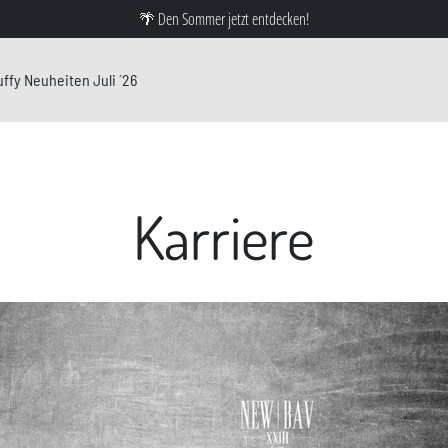
🌴 Den Sommer jetzt entdecken!
ffy Neuheiten Juli ´26
Karriere