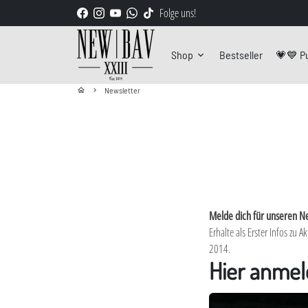
Direkt
Folge uns!
zum
Inhalt
Shop
Bestseller
💗💙 Pu
keyboard_arrow_down
Newsletter
home
keyboard_arrow_right
Melde dich für unseren Ne
Erhalte als Erster Infos zu
2014.
Hier anmel