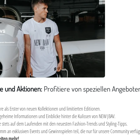
e und Aktionen:
Profitiere von speziellen Angebote
re als Erster von neuen Kollektionen und limitierten Editionen.
geheime Informationen und Einblicke hinter die Kulissen von NEW|BAV.
e stets auf dem Laufenden mit den neuesten Fashion-Trends und Styling-Tipps.
mm an exklusiven Events und Gewinnspielen teil, die nur für unsere Community verfüg
eiten mehr!