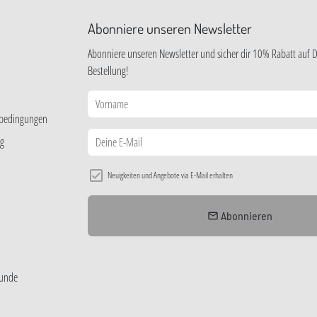
Abonniere unseren Newsletter
Abonniere unseren Newsletter und sicher dir 10% Rabatt auf D
Bestellung!
sbedingungen
ng
Neuigkeiten und Angebote via E-Mail erhalten
Abonnieren
email
eunde