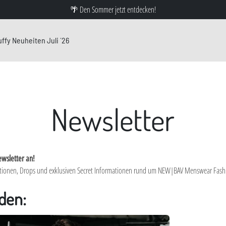
🌴 Den Sommer jetzt entdecken!
ffy Neuheiten Juli ´26
Newsletter
wsletter an!
 Aktionen, Drops und exklusiven Secret Informationen rund um NEW|BAV Menswear Fashio
den: