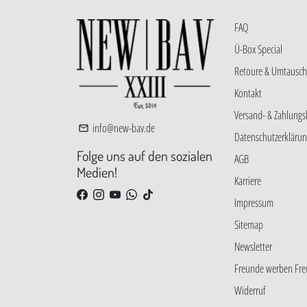
FAQ
Ü-Box Special
Retoure & Umtausch
Kontakt
Versand- & Zahlung
info@new-bav.de
email
Datenschutzerkläru
Folge uns auf den sozialen
AGB
Medien!
Karriere
Impressum
Sitemap
Newsletter
Freunde werben Fr
Widerruf