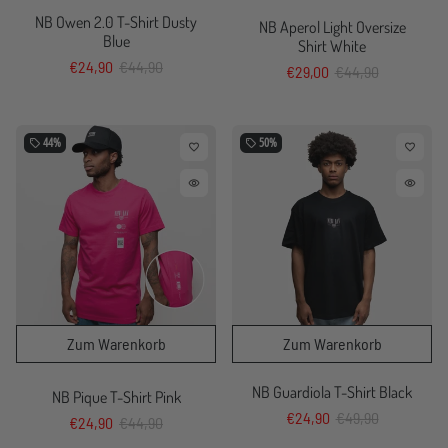
NB Owen 2.0 T-Shirt Dusty
NB Aperol Light Oversize
Blue
Shirt White
€24,90
€44,90
€29,00
€44,90
44%
50%
local_offer
local_offer
favorite_border
favorite_border
remove_red_eye
remove_red_eye
NB Guardiola T-Shirt Black
NB Pique T-Shirt Pink
€24,90
€49,90
€24,90
€44,90