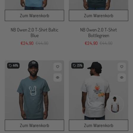
NB Owen 2.0 T-Shirt Baltic
NB Owen 2.0 T-Shirt
Blue
Bottlegreen
€24,90
€44,90
€24,90
€44,90
44%
35%
local_offer
local_offer
favorite_border
favorite_border
remove_red_eye
remove_red_eye