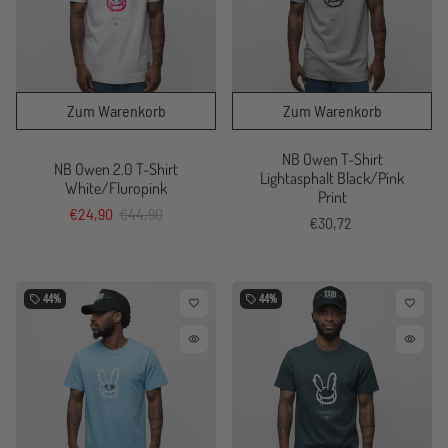
NB Owen T-Shirt
NB Owen 2.0 T-Shirt
Lightasphalt Black/Pink
White/Fluropink
Print
€24,90
€44,90
€30,72
44%
44%
local_offer
local_offer
favorite_border
favorite_border
remove_red_eye
remove_red_eye