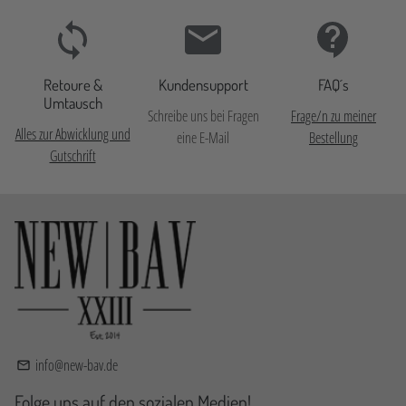
Retoure &
Kundensupport
FAQ´s
Umtausch
Schreibe uns bei Fragen
Frage/n zu meiner
Alles zur Abwicklung und
eine E-Mail
Bestellung
Gutschrift
info@new-bav.de
email
Folge uns auf den sozialen Medien!