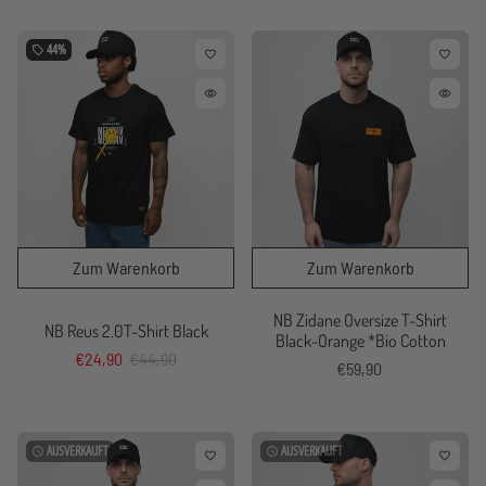
44%
local_offer
favorite_border
favorite_border
remove_red_eye
remove_red_eye
NB Zidane Oversize T-Shirt
NB Reus 2.0T-Shirt Black
Black-Orange *Bio Cotton
€24,90
€44,90
€59,90
AUSVERKAUFT
AUSVERKAUFT
watch_later
watch_later
favorite_border
favorite_border