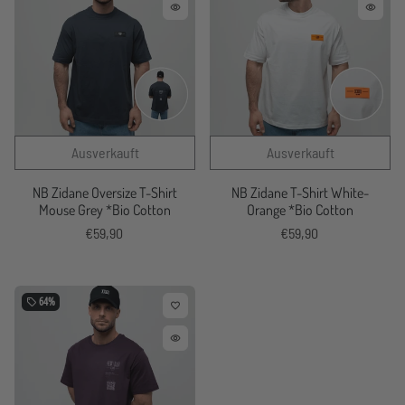
remove_red_eye
remove_red_eye
NB Zidane Oversize T-Shirt
NB Zidane T-Shirt White-
Mouse Grey *Bio Cotton
Orange *Bio Cotton
€59,90
€59,90
64%
local_offer
favorite_border
remove_red_eye