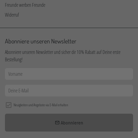
Freunde werben Freunde
Widerruf
Abonniere unseren Newsletter
Abonniere unseren Newsletter und sicher dir 10% Rabatt auf Deine erste
Bestellung!
Neuigkeiten und Angebote via E-Mail erhalten
Abonnieren
email