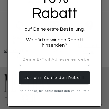
Erhältlich in den Farben:
Babyblau/Beige.
Rabatt
auf Deine erste Bestellung.
Retoure &
Kundensupport
FAQ´s
Wo dürfen wir den Rabatt
Umtausch
hinsenden?
Schreibe uns bei Fragen
Frage/n zu meiner
Alles zur Abwicklung und
eine E-Mail
Bestellung
Gutschrift
Ja, ich möchte den Rabatt
Nein danke, ich zahle lieber den vollen Preis