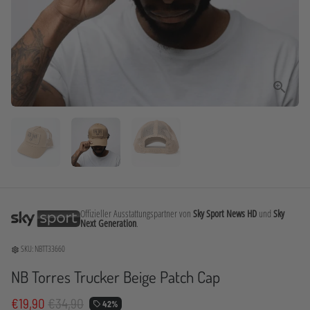
Offizieller Ausstattungspartner von
Sky Sport News HD
und
Sky
Next Generation
.
SKU:
NBTT33660
settings
NB Torres Trucker Beige Patch Cap
€19,90
€34,90
42%
local_offer