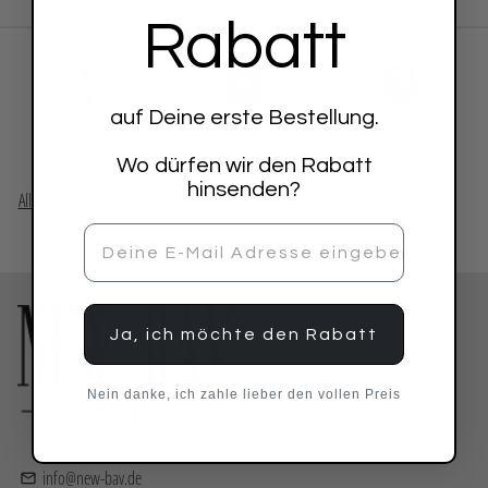
Rabatt
auf Deine erste Bestellung.
Retoure &
Kundensupport
FAQ´s
Umtausch
Wo dürfen wir den Rabatt
Schreibe uns bei Fragen
Frage/n zu meiner
hinsenden?
Alles zur Abwicklung und
eine E-Mail
Bestellung
Gutschrift
Ja, ich möchte den Rabatt
Nein danke, ich zahle lieber den vollen Preis
info@new-bav.de
email