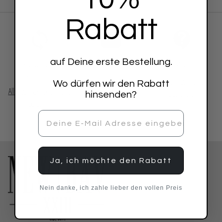
Rabatt
auf Deine erste Bestellung.
Retoure &
Kundensupport
FAQ´s
Umtausch
Schreibe uns bei Fragen
Frage/n zu meiner
Wo dürfen wir den Rabatt
Alles zur Abwicklung und
eine E-Mail
Bestellung
hinsenden?
Gutschrift
Ja, ich möchte den Rabatt
Nein danke, ich zahle lieber den vollen Preis