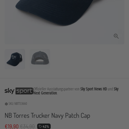
Offizieller Ausstattungspartner von
Sky Sport News HD
und
Sky
Next Generation
.
SKU:
NBTT33660
settings
NB Torres Trucker Navy Patch Cap
€19,90
€34,90
42%
local_offer